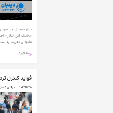
برای بسیاری این سوال
مختلف این فناوری اطلا
علاوه بر تعریف به تم
8344
فواید کنترل ترد
1402/11/28 -
خواندن 8 دقیقه