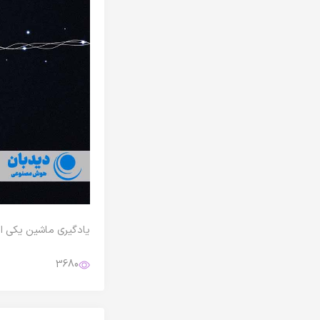
یادگیری ماشین یکی از
3680