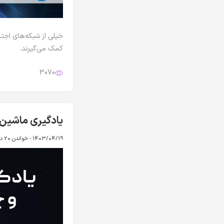
خیلی از شبکه‌های اجت
کمک می‌گیرند.
3070
یادگیری ماشین (Machine Learning) چیست و چه کاربردی 
1403/04/19 -
خواندن 20 دقیقه