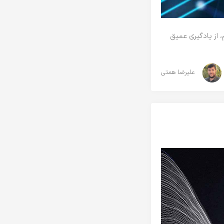
، از یادگیری عمیق
علیرضا همتی